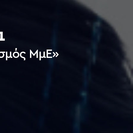
1
σμός ΜμΕ»