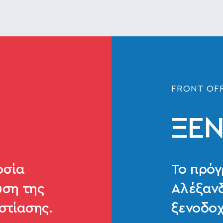
FRONT OF
ΞΕ
οσία
Το πρό
ση της
Αλέξανδ
στίασης.
ξενοδοχ