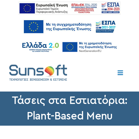
Μετάβαση
στο
περιεχόμενο
Toggle
Naviga
Τάσεις στα Εστιατόρια:
Αρχική
Plant-Based Menu
Η Εταιρεία