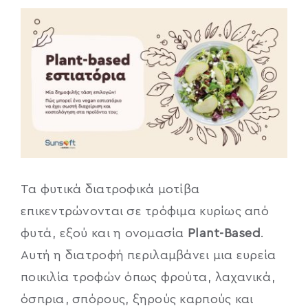
Εστίαση
Προβολή
μεγαλύτερης
Ξενοδοχεία
εικόνας
Integrations
Blog
Πελάτες
Τα φυτικά διατροφικά μοτίβα
επικεντρώνονται σε τρόφιμα κυρίως από
Επικοινωνία
φυτά, εξού και η ονομασία
Plant-Based
.
Αυτή η διατροφή περιλαμβάνει μια ευρεία
ποικιλία τροφών όπως φρούτα, λαχανικά,
όσπρια, σπόρους, ξηρούς καρπούς και